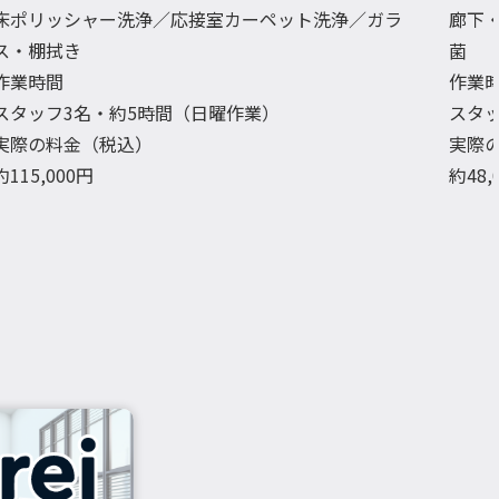
床ポリッシャー洗浄／応接室カーペット洗浄／ガラ
廊下
ス・棚拭き
菌
作業時間
作業
スタッフ3名・約5時間（日曜作業）
スタッ
実際の料金（税込）
実際
約115,000円
約48