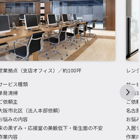
営業拠点（支店オフィス）／約100坪
レン
サービス種類
サー
単発清掃
定期
ご依頼主
ご依
大阪市北区（法人本部依頼）
名古
お悩みの内容
お悩
床の黒ずみ・応接室の美観低下・衛生面の不安
入居
作業内容
作業