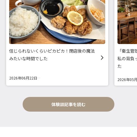
信じられないくらいピカピカ！閉店後の魔法
「衛生管
みたいな時間でした
私の背負
た
2026年06月22日
2026年05
体験談記事を読む