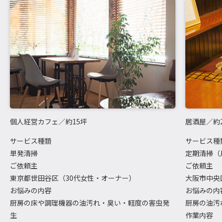
個人経営カフェ／約15坪
居酒屋／約
サービス種類
サービス種
単発清掃
定期清掃（
ご依頼主
ご依頼主
東京都世田谷区（30代女性・オーナー）
大阪市中央
お悩みの内容
お悩みの内
厨房の床や調理機器の油汚れ・臭い・軽度の害虫発
厨房の油汚
生
作業内容