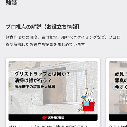
験談
プロ視点の解説【お役立ち情報】
飲食店清掃の頻度、費用相場、頼むべきタイミングなど、プロ目
線で解説したお役立ち記事をまとめています。
グリストラップとは何か？清掃は誰が行う？
必見！飲