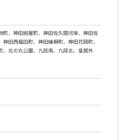
物町、神田紺屋町、神田佐久間河岸、神田佐
、神田西福田町、神田練塀町、神田花岡町、
町、北の丸公園、九段南、九段北、皇居外