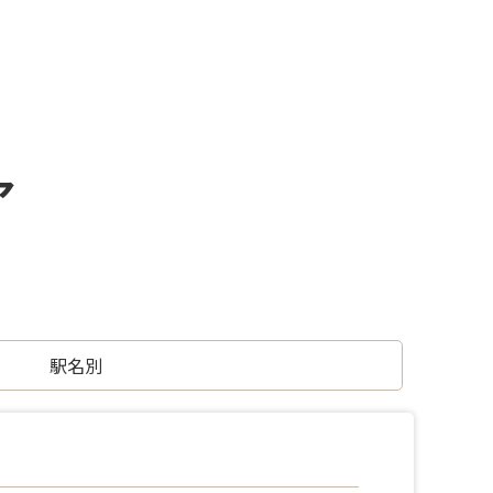
ア
駅名別