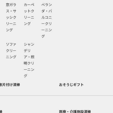
窓ガラ
カーペ
ベラン
ス・サ
ットク
ダ・バ
ッシク
リーニ
ルコニ
リーニ
ング
ークリ
ング
ーニン
グ
ソファ
シャン
クリー
デリ
ニング
ア・照
明クリ
ーニン
グ
敷片付け清掃
おそうじギフト
掃
医療・介護施設清掃