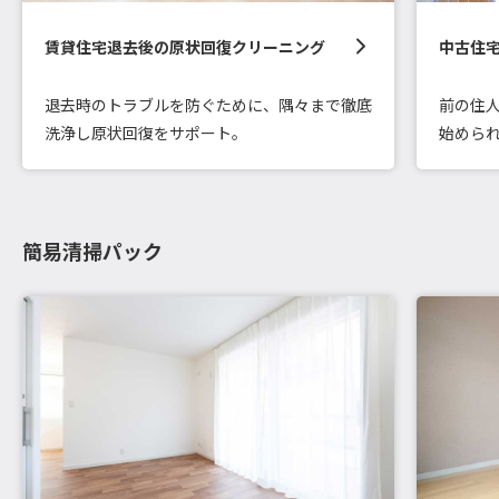
賃貸住宅退去後の原状回復クリーニング
中古住
退去時のトラブルを防ぐために、隅々まで徹底
前の住
洗浄し原状回復をサポート。
始めら
簡易清掃パック