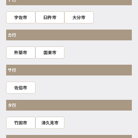
宇佐市
臼杵市
大分市
カ行
杵築市
国東市
サ行
佐伯市
タ行
竹田市
津久見市