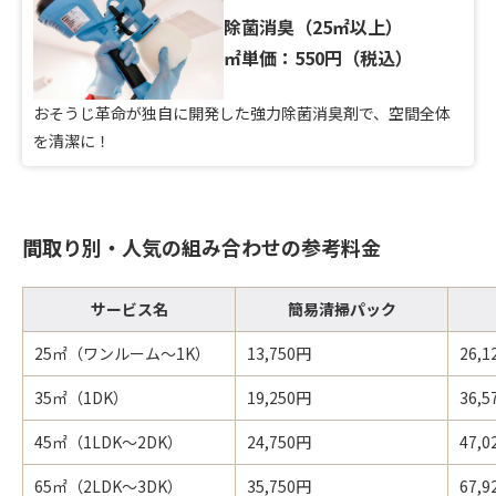
除菌消臭（25㎡以上）
㎡単価：550円（税込）
おそうじ革命が独自に開発した強力除菌消臭剤で、空間全体
を清潔に！
間取り別・人気の組み合わせの参考料金
サービス名
簡易清掃パック
25㎡（ワンルーム～1K）
13,750円
26,
35㎡（1DK）
19,250円
36,
45㎡（1LDK～2DK）
24,750円
47,
65㎡（2LDK～3DK）
35,750円
67,