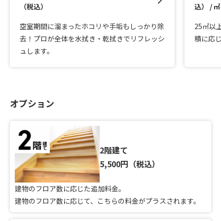
（税込）
込） / ㎡
空室期間に溜まったホコリや手垢もしっかり除
25㎡以
去！プロが全体を水拭き・乾拭きでリフレッシ
積に応
ュします。
オプション
2階建て
5,500円（税込）
建物のフロア数に応じた追加料金。
建物のフロア数に応じて、こちらの料金がプラスされます。