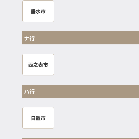
垂水市
ナ行
西之表市
ハ行
日置市