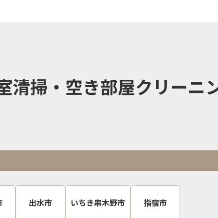
室清掃・空き部屋クリーニ
市
出水市
いちき串木野市
指宿市