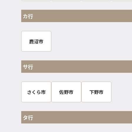
カ行
鹿沼市
サ行
さくら市
佐野市
下野市
タ行