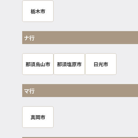
栃木市
ナ行
那須烏山市
那須塩原市
日光市
マ行
真岡市