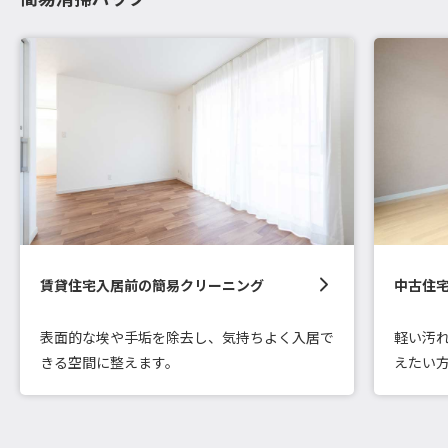
賃貸住宅入居前の簡易クリーニング
中古住
表面的な埃や手垢を除去し、気持ちよく入居で
軽い汚
きる空間に整えます。
えたい