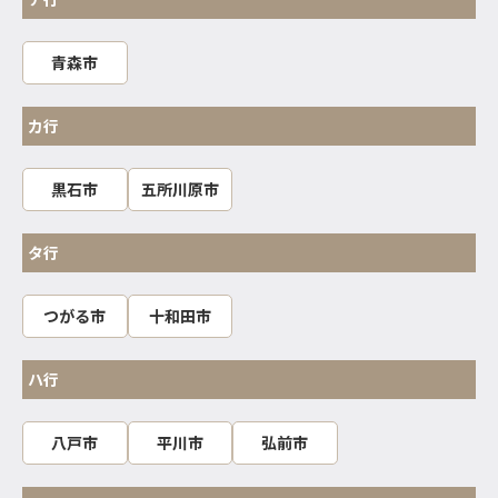
青森市
カ行
黒石市
五所川原市
タ行
つがる市
十和田市
ハ行
八戸市
平川市
弘前市