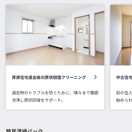
賃貸住宅退去後の原状回復クリーニング
中古住
退去時のトラブルを防ぐために、隅々まで徹底
前の住
洗浄し原状回復をサポート。
始めら
簡易清掃パック