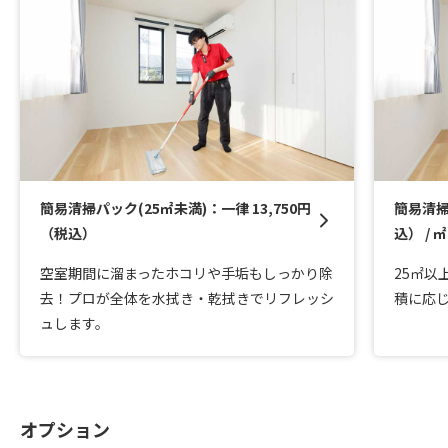
簡易清掃パック(25㎡未満)：一律 13,750円
簡易清掃
（税込）
込） / ㎡
空室期間に溜まったホコリや手垢もしっかり除
25㎡以
去！プロが全体を水拭き・乾拭きでリフレッシ
積に応
ュします。
オプション