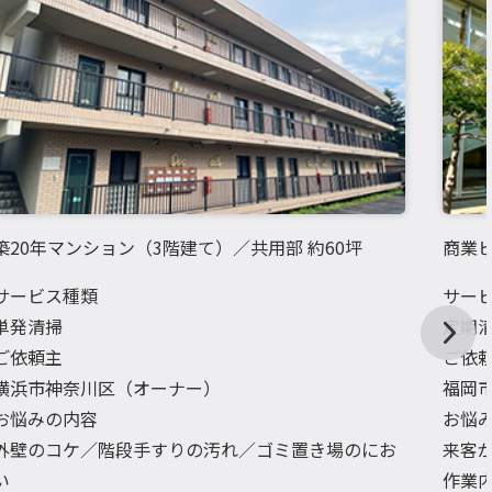
築20年マンション（3階建て）／共用部 約60坪
商業ビ
サービス種類
サー
単発清掃
定期
ご依頼主
ご依
横浜市神奈川区（オーナー）
福岡
お悩みの内容
お悩
外壁のコケ／階段手すりの汚れ／ゴミ置き場のにお
来客
い
作業