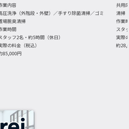
作業内容
共用
高圧洗浄（外階段・外壁）／手すり除菌清掃／ゴミ
清掃
置場脱臭清掃
作業
作業時間
スタ
スタッフ2名・約5時間（休日）
実際
実際の料金（税込）
約28
約85,000円