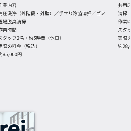
作業内容
共用
高圧洗浄（外階段・外壁）／手すり除菌清掃／ゴミ
清掃
置場脱臭清掃
作業
作業時間
スタ
スタッフ2名・約5時間（休日）
実際
実際の料金（税込）
約28
約85,000円