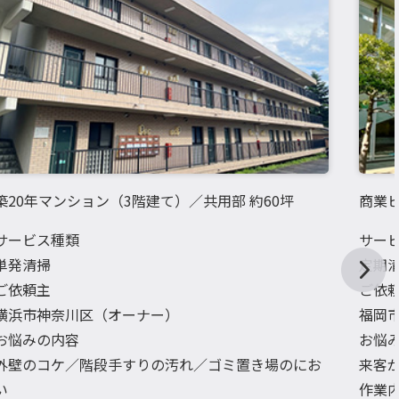
築20年マンション（3階建て）／共用部 約60坪
商業ビ
サービス種類
サー
単発清掃
定期
ご依頼主
ご依
横浜市神奈川区（オーナー）
福岡
お悩みの内容
お悩
外壁のコケ／階段手すりの汚れ／ゴミ置き場のにお
来客
い
作業