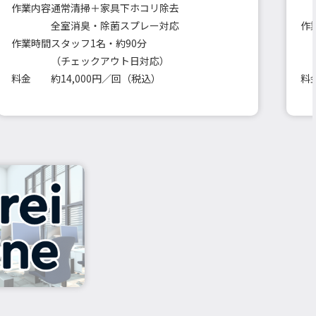
作業内容
通常清掃＋家具下ホコリ除去
全室消臭・除菌スプレー対応
作
作業時間
スタッフ1名・約90分
（チェックアウト日対応）
料金
約14,000円／回（税込）
料