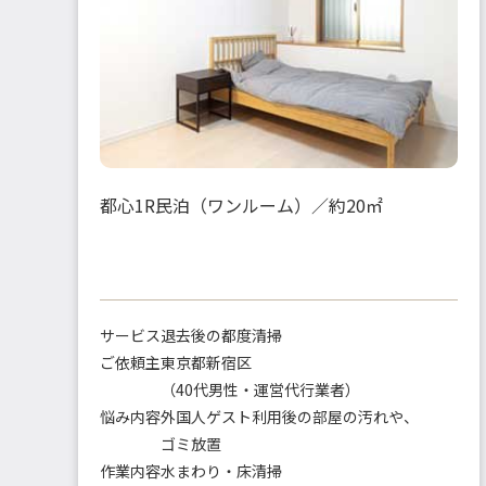
都心1R民泊（ワンルーム）／約20㎡
サービス
退去後の都度清掃
ご依頼主
東京都新宿区
（40代男性・運営代行業者）
悩み内容
外国人ゲスト利用後の部屋の汚れや、
ゴミ放置
作業内容
水まわり・床清掃