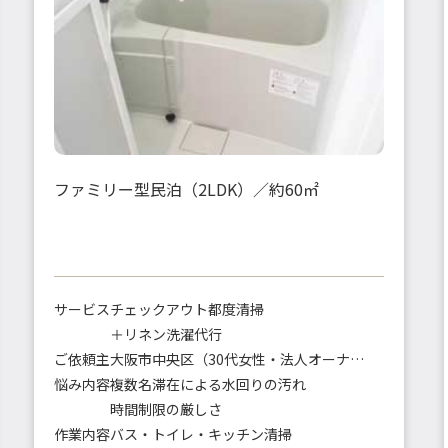
ファミリー型民泊（2LDK）／約60㎡
サービス
チェックアウト都度清掃
＋リネン洗濯代行
ご依頼主
大阪市中央区（30代女性・法人オーナー）
悩み内容
複数名滞在による水回りの汚れ
時間制限の厳しさ
作業内容
バス・トイレ・キッチン清掃