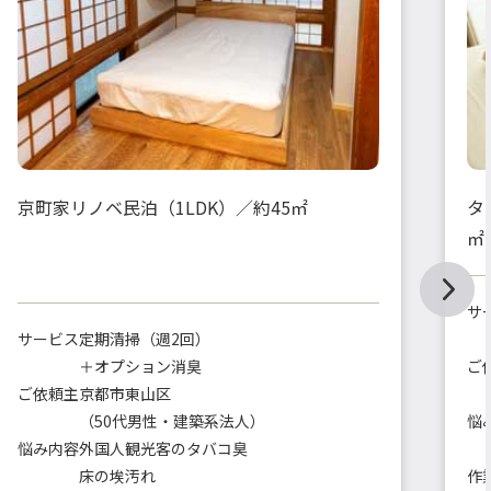
京町家リノベ民泊（1LDK）／約45㎡
タ
㎡
サ
サービス
定期清掃（週2回）
＋オプション消臭
ご
ご依頼主
京都市東山区
（50代男性・建築系法人）
悩
悩み内容
外国人観光客のタバコ臭
床の埃汚れ
作