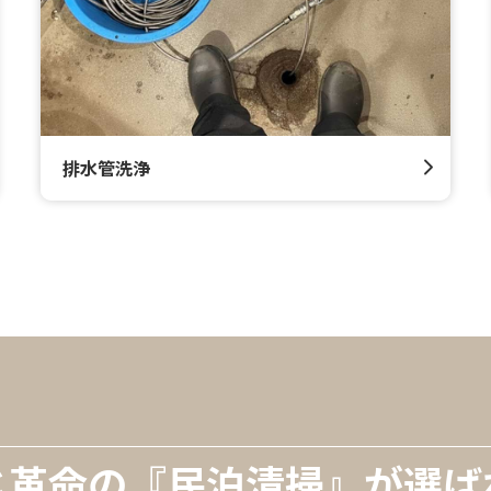
排水管洗浄
じ革命の『民泊清掃』が選ば