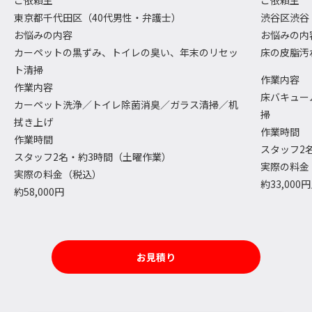
ご依頼主
ご依頼主
東京都千代田区（40代男性・弁護士）
渋谷区渋谷
お悩みの内容
お悩みの内
カーペットの黒ずみ、トイレの臭い、年末のリセッ
床の皮脂汚
ト清掃
作業内容
作業内容
床バキュー
カーペット洗浄／トイレ除菌消臭／ガラス清掃／机
掃
拭き上げ
作業時間
作業時間
スタッフ2名
スタッフ2名・約3時間（土曜作業）
実際の料金
実際の料金（税込）
約33,000
約58,000円
お見積り