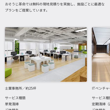
おそうじ革命では無料の現地見積りを実施し、施設ごとに最適な
プランをご提案しています。
士業事務所／約25坪
ITベンチ
サービス種類
サービス種
単発清掃
定期清掃（