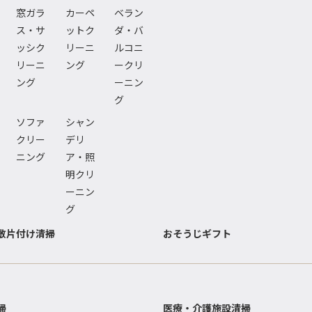
窓ガラ
カーペ
ベラン
ス・サ
ットク
ダ・バ
ッシク
リーニ
ルコニ
リーニ
ング
ークリ
ング
ーニン
グ
ソファ
シャン
クリー
デリ
ニング
ア・照
明クリ
ーニン
グ
敷片付け清掃
おそうじギフト
掃
医療・介護施設清掃