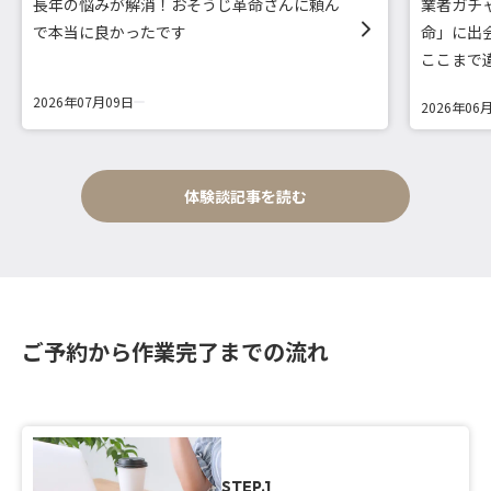
長年の悩みが解消！おそうじ革命さんに頼ん
業者ガチ
で本当に良かったです
命」に出
ここまで
2026年07月09日
2026年06
体験談記事を読む
ご予約から作業完了までの流れ
STEP.1