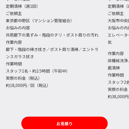
定期清掃（週1回）
定期清掃（
ご依頼主
ご依頼主
東京都中野区（マンション管理組合）
大阪市中央
お悩みの内容
お悩みの内
共用廊下の黒ずみ・階段のチリ・ポスト周りの汚れ
エレベータ
作業内容
気
廊下・階段の掃き拭き／ポスト周り清掃／エントラ
作業内容
ンスガラス拭き
床機械洗浄
作業時間
菌清掃
スタッフ1名・約2.5時間（午前中）
作業時間
実際の料金（税込）
スタッフ2
約18,000円／回（税込）
実際の料金
約38,00
お見積り