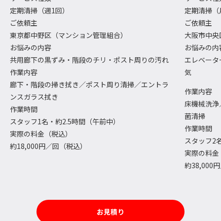
定期清掃（週1回）
定期清掃（
ご依頼主
ご依頼主
東京都中野区（マンション管理組合）
大阪市中央
お悩みの内容
お悩みの内
共用廊下の黒ずみ・階段のチリ・ポスト周りの汚れ
エレベータ
作業内容
気
廊下・階段の掃き拭き／ポスト周り清掃／エントラ
作業内容
ンスガラス拭き
床機械洗浄
作業時間
菌清掃
スタッフ1名・約2.5時間（午前中）
作業時間
実際の料金（税込）
スタッフ2
約18,000円／回（税込）
実際の料金
約38,00
お見積り