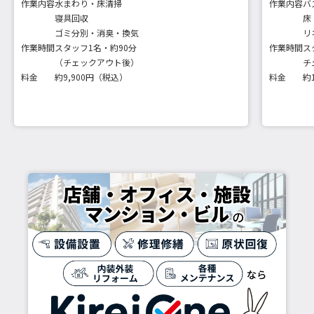
作業内容
水まわり・床清掃
作業内容
バ
寝具回収
床
ゴミ分別・消臭・換気
リ
作業時間
スタッフ1名・約90分
作業時間
ス
（チェックアウト後）
チ
料金
約9,900円（税込）
料金
約