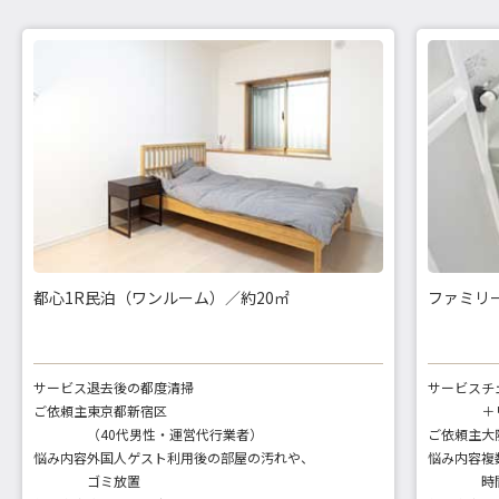
都心1R民泊（ワンルーム）／約20㎡
ファミリー
サービス
退去後の都度清掃
サービス
チ
ご依頼主
東京都新宿区
＋
（40代男性・運営代行業者）
ご依頼主
大
悩み内容
外国人ゲスト利用後の部屋の汚れや、
悩み内容
複
ゴミ放置
時