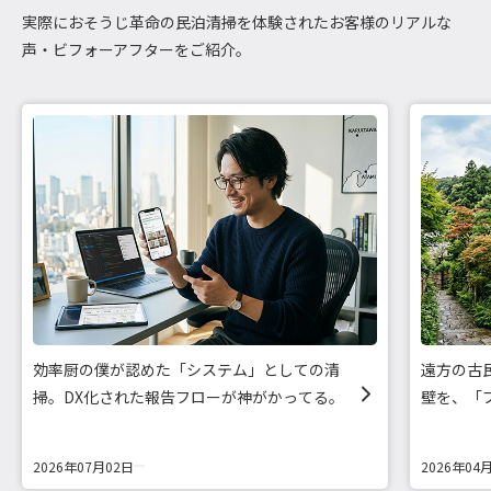
実際におそうじ革命の民泊清掃を体験されたお客様のリアルな
声・ビフォーアフターをご紹介。
効率厨の僕が認めた「システム」としての清
遠方の古
掃。DX化された報告フローが神がかってる。
壁を、「
2026年07月02日
2026年04