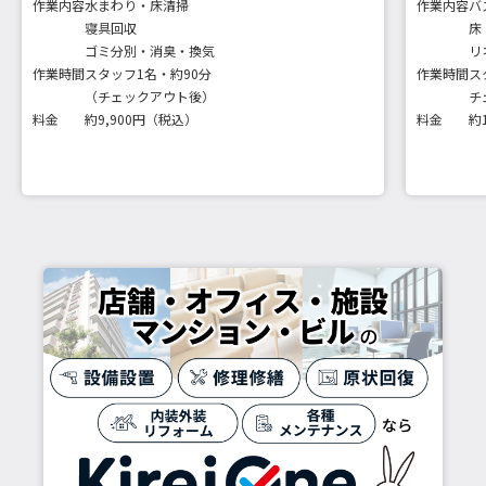
作業内容
水まわり・床清掃
作業内容
バ
寝具回収
床
ゴミ分別・消臭・換気
リ
作業時間
スタッフ1名・約90分
作業時間
ス
（チェックアウト後）
チ
料金
約9,900円（税込）
料金
約