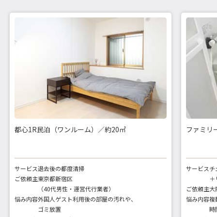
都心1R民泊（ワンルーム）／約20㎡
ファミリー
サービス
退去後の都度清掃
サービス
チ
ご依頼主
東京都新宿区
＋
（40代男性・運営代行業者）
ご依頼主
大
悩み内容
外国人ゲスト利用後の部屋の汚れや、
悩み内容
複
ゴミ放置
時