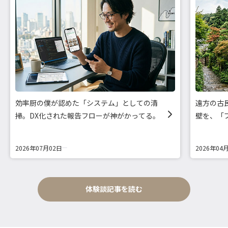
効率厨の僕が認めた「システム」としての清
遠方の古
掃。DX化された報告フローが神がかってる。
壁を、「
2026年07月02日
2026年04
体験談記事を読む