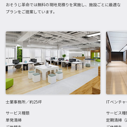
おそうじ革命では無料の現地見積りを実施し、施設ごとに最適な
プランをご提案しています。
士業事務所／約25坪
ITベンチ
サービス種類
サービス種
単発清掃
定期清掃（