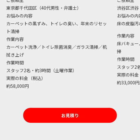
ご依頼主
ご依頼主
東京都千代田区（40代男性・弁護士）
渋谷区渋谷
お悩みの内容
お悩みの内
カーペットの黒ずみ、トイレの臭い、年末のリセッ
床の皮脂汚
ト清掃
作業内容
作業内容
床バキュー
カーペット洗浄／トイレ除菌消臭／ガラス清掃／机
掃
拭き上げ
作業時間
作業時間
スタッフ2名
スタッフ2名・約3時間（土曜作業）
実際の料金
実際の料金（税込）
約33,000
約58,000円
お見積り