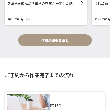
ス清掃を頼んだら職場の空気が一変した話
うじ革命
2026年07月07日
2026年06
体験談記事を読む
ご予約から作業完了までの流れ
STEP.1