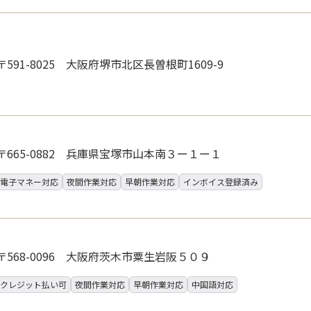
〒591-8025 大阪府堺市北区長曽根町1609-9
〒665-0882 兵庫県宝塚市山本南３ー１ー１
電子マネー対応
夜間作業対応
早朝作業対応
インボイス登録済み
〒568-0096 大阪府茨木市粟生岩阪５０９
クレジット払い可
夜間作業対応
早朝作業対応
中国語対応